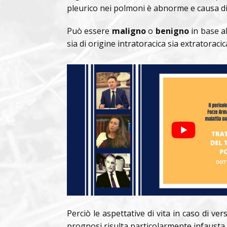
pleurico nei polmoni è abnorme e causa di
Può essere
maligno
o
benigno
in base a
sia di origine intratoracica sia extratoraci
Perciò le aspettative di vita in caso di 
prognosi risulta particolarmente infausta