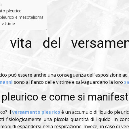
li
nto pleurico
 pleurico e mesotelioma
 vittime
i vita del versame
cico può essere anche una conseguenza dell’esposizione ad
onanni
sono al fianco delle vittime e salvaguardano la loro
sa
 pleurico e come si manifes
co? Il
versamento pleurico
è un accumulo di liquido pleurico,
ti fisiologicamente una piccola quantità di liquido. In con
 polmoni di espandersi nella respirazione. Invece, in caso di ve