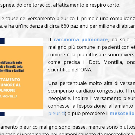
spnea, dolore toracico, affaticamento e respiro corto.
lle cause del versamento pleurico. Il primo è una complican
ca, e ha un’incidenza di circa 660 pazienti per milione di abit
Il
carcinoma polmonare
, da solo,
maligno più comune in pazienti con et
tumore è la più diffusa e sono diversi
come precisa il Dott. Montilla, o
scientifico dell’ONA.
Una percentuale molto alta di versame
scompenso cardiaco congestizio. Il 
neoplasie. Inoltre il versamento pleur
connesse all’esposizione all’amian
pleurici
) o può precedere il
mesoteli
versamento pleurico maligno sono basse, mentre sono piutto
 in caso di versamento nei polmoni causato da mesotelioma.