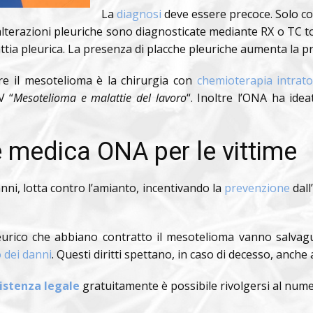
La
diagnosi
deve essere precoce. Solo così
terazioni pleuriche sono diagnosticate mediante RX o TC tor
ttia pleurica. La presenza di placche pleuriche aumenta la pro
e il mesotelioma è la chirurgia con
chemioterapia intrato
V “
Mesotelioma e malattie del lavoro
“. Inoltre l’ONA ha ide
 medica ONA per le vittime
anni, lotta contro l’amianto, incentivando la
prevenzione
dall
urico che abbiano contratto il mesotelioma vanno salvagua
 dei danni
. Questi diritti spettano, in caso di decesso, anche 
istenza legale
gratuitamente è possibile rivolgersi al nume