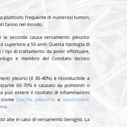
za piuttosto frequente di numerosi tumori,
anti l’anno nel mondo.
 è la seconda causa versamento pleurico
à superiore a 50 anni. Questa tipologia di
 i tipi di trattamento da poter effettuare,
ncologo e membro del Comitato tecnico
nti pleurici (il 30-40%) è riconducibile a
restante 60-70% è causato da polmoniti o
a può essere il risultato di infiammazioni
to (come
placche pleuriche
e
ispessimenti
oma
.
sto alte in caso di versamento benigno. La