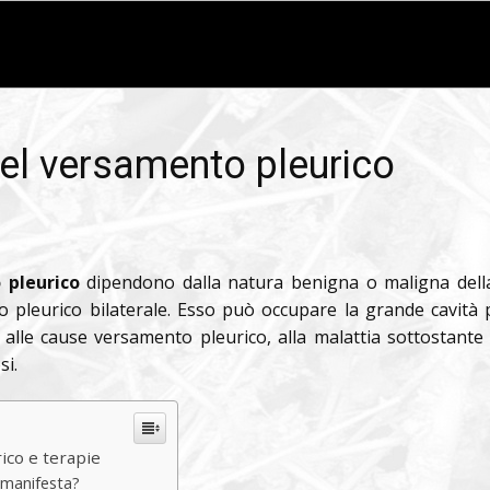
del versamento pleurico
 pleurico
dipendono dalla natura benigna o maligna della p
pleurico bilaterale. Esso può occupare la grande cavità p
se alle cause versamento pleurico, alla malattia sottostant
si.
ico e terapie
 manifesta?