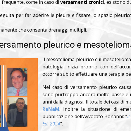
 frequente, come in caso di
versamenti cronici
, esistono d
eguita per far aderire le pleure e fissare lo spazio pleurico
anente che consenta drenaggi multipli.
 versamento pleurico e mesoteliom
Il mesotelioma pleurico è il mesotelioma
patologia inizia proprio con dell’ac
occorre subito effettuare una terapia p
Nel caso di versamento pleurico caus
sono purtroppo ancora molto basse e n
anni dalla diagnosi. Il totale dei casi di 
ReNaM
. Inoltre la situazione di eme
pubblicazione dell’Avvocato Bonanni: “
Il
Ed. 2024
“.