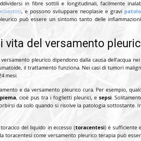
vidersi in fibre sottili e longitudinali, facilmente inalab
asbestosi
, e possono sviluppare neoplasie e gravi
patolo
pleurico può essere un sintomo tanto delle infiammazioni
i vita del versamento pleuri
l versamento pleurico dipendono dalla causa dell’acqua nei
matoide, il trattamento funziona. Nei casi di tumori malign
24 mesi.
ttamento e da versamento pleurico cura. Per esempio, qua
piema
, cioè pus tra i foglietti pleurici, e
sepsi
. Solitament
orbirsi da solo quando si risolve la patologia sottostante.
toracico del liquido in eccesso (
toracentesi
) è sufficient
la toracentesi come versamento pleurico terapia può essere a