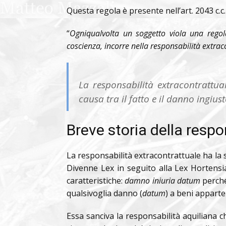
Questa regola è presente nell’art. 2043 c.c. c
“
Ogniqualvolta un soggetto viola una regola
coscienza, incorre nella responsabilità extrac
La responsabilità extracontrattua
causa
tra il fatto e il danno ingius
Breve storia della respo
La responsabilità extracontrattuale ha la 
Divenne Lex in seguito alla Lex Hortensia 
caratteristiche:
damno iniuria datum
perché
qualsivoglia danno (
datum
) a beni apparte
Essa sanciva la responsabilità aquiliana 