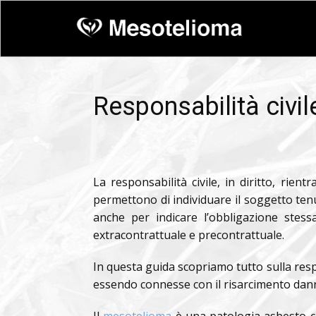
Responsabilità civile
La responsabilità civile, in diritto, rie
permettono di individuare il soggetto tenu
anche per indicare l’obbligazione stessa
extracontrattuale e precontrattuale.
In questa guida scopriamo tutto sulla respo
essendo connesse con il risarcimento dann