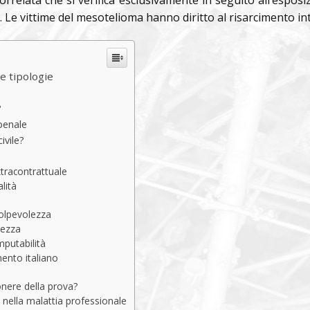
relata che si verifica esclusivamente in seguito all’esposiz
 Le vittime del mesotelioma hanno diritto al risarcimento int
le tipologie
?
 penale
ivile?
xtracontrattuale
lità
colpevolezza
lezza
mputabilità
mento italiano
’onere della prova?
 nella malattia professionale