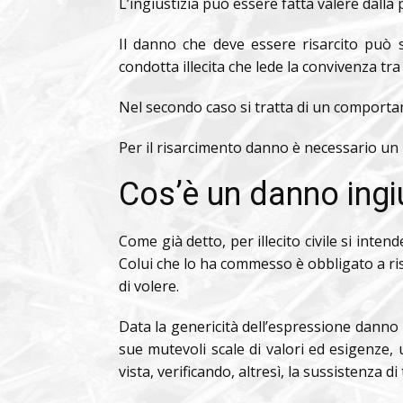
L’ingiustizia può essere fatta valere dalla 
Il danno che deve essere risarcito può s
condotta illecita che lede la convivenza tra
Nel secondo caso si tratta di un comportame
Per il risarcimento danno è necessario un 
Cos’è un danno ingius
Come già detto, per illecito civile si inte
Colui che lo ha commesso è obbligato a risar
di volere.
Data la genericità dell’espressione danno in
sue mutevoli scale di valori ed esigenze
vista, verificando, altresì, la sussistenza di 