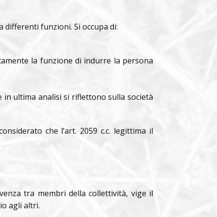
 differenti funzioni. Si occupa di:
irettamente la funzione di indurre la persona
n ultima analisi si riflettono sulla società
nsiderato che l’art. 2059 c.c. legittima il
nza tra membri della collettività, vige il
 agli altri.