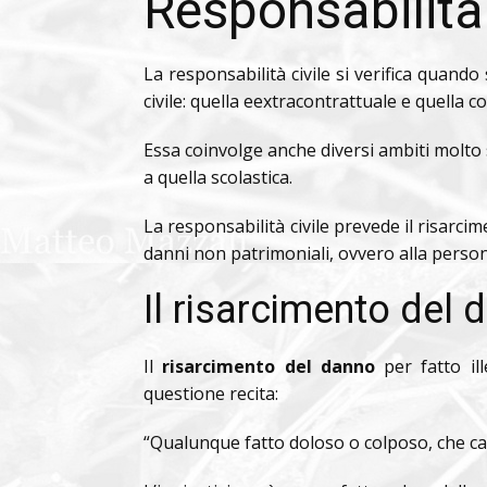
Responsabilità 
La responsabilità civile si verifica quando
civile: quella eextracontrattuale e quella 
Essa coinvolge anche diversi ambiti molto s
a quella scolastica.
La responsabilità civile prevede il risarci
danni non patrimoniali, ovvero alla person
Il risarcimento del
Il
risarcimento del danno
per fatto ill
questione recita:
“Qualunque fatto doloso o colposo, che cag