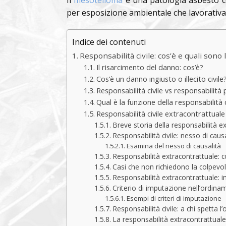
Il
mesotelioma
è una patologia asbesto cor
per esposizione ambientale che lavorativa.
Indice dei contenuti
Responsabilità civile: cos’è e quali sono 
Il risarcimento del danno: cos’è?
Cos’è un danno ingiusto o illecito civile
Responsabilità civile vs responsabilità
Qual è la funzione della responsabilità c
Responsabilità civile extracontrattuale
Breve storia della responsabilità e
Responsabilità civile: nesso di causa
Esamina del nesso di causalità
Responsabilità extracontrattuale: 
Casi che non richiedono la colpevo
Responsabilità extracontrattuale: i
Criterio di imputazione nell’ordina
Esempi di criteri di imputazione
Responsabilità civile: a chi spetta l
La responsabilità extracontrattuale