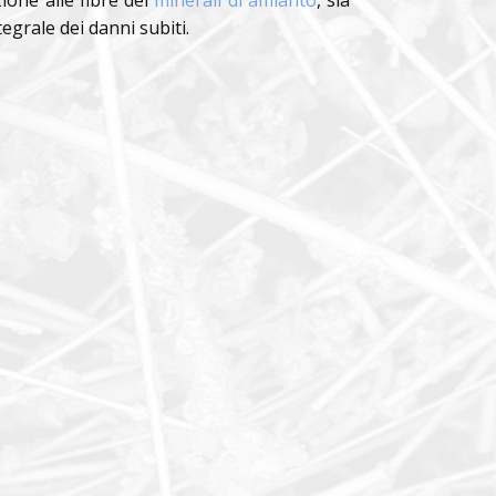
ione alle fibre dei
minerali di amianto
, sia
egrale dei danni subiti.