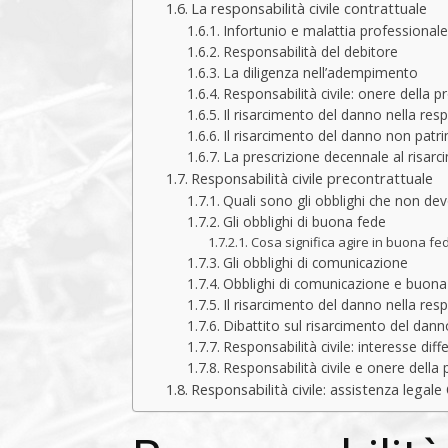
La responsabilità civile contrattuale
Infortunio e malattia professionale
Responsabilità del debitore
La diligenza nell’adempimento
Responsabilità civile: onere della p
Il risarcimento del danno nella res
Il risarcimento del danno non patr
La prescrizione decennale al risarc
Responsabilità civile precontrattuale
Quali sono gli obblighi che non dev
Gli obblighi di buona fede
Cosa significa agire in buona fe
Gli obblighi di comunicazione
Obblighi di comunicazione e buona
Il risarcimento del danno nella res
Dibattito sul risarcimento del dann
Responsabilità civile: interesse diff
Responsabilità civile e onere della
Responsabilità civile: assistenza legal