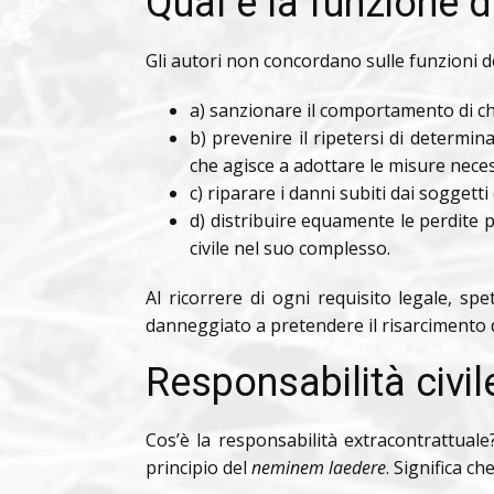
Qual è la funzione d
Gli autori non concordano sulle funzioni del
a) sanzionare il comportamento di ch
b) prevenire il ripetersi di determina
che agisce a adottare le misure neces
c) riparare i danni subiti dai soggett
d) distribuire equamente le perdite pa
civile nel suo complesso.
Al ricorrere di ogni requisito legale, spe
danneggiato a pretendere il risarcimento 
Responsabilità civil
Cos’è la responsabilità extracontrattuale
principio del
neminem
laedere
. Significa c