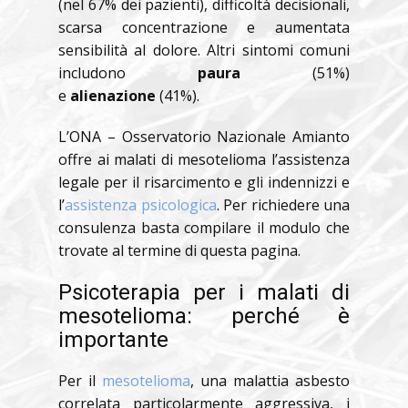
(nel 67% dei pazienti), difficoltà decisionali,
scarsa concentrazione e aumentata
sensibilità al dolore. Altri sintomi comuni
includono
paura
(51%)
e
alienazione
(41%).
L’ONA – Osservatorio Nazionale Amianto
offre ai malati di mesotelioma l’assistenza
legale per il risarcimento e gli indennizzi e
l’
assistenza psicologica
. Per richiedere una
consulenza basta compilare il modulo che
trovate al termine di questa pagina.
Psicoterapia per i malati di
mesotelioma: perché è
importante
Per il
mesotelioma
, una malattia asbesto
correlata particolarmente aggressiva, i