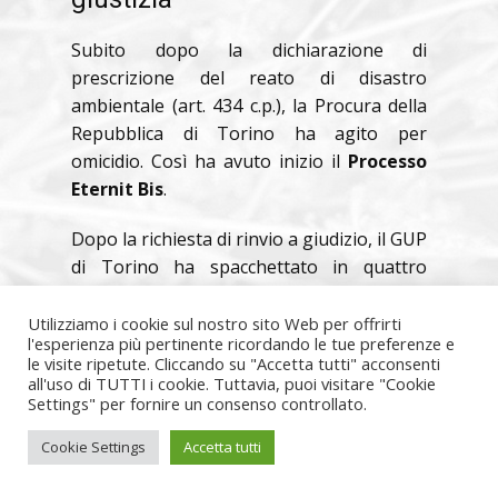
Subito dopo la dichiarazione di
prescrizione del reato di disastro
ambientale (art. 434 c.p.), la Procura della
Repubblica di Torino ha agito per
omicidio. Così ha avuto inizio il
Processo
Eternit Bis
.
Dopo la richiesta di rinvio a giudizio, il GUP
di Torino ha spacchettato in quattro
tronconi il processo. Inoltre, per quello di
Torino ha derubricato l’imputazione
Utilizziamo i cookie sul nostro sito Web per offrirti
l'esperienza più pertinente ricordando le tue preferenze e
da
omicidio volontario
a
omicidio
le visite ripetute. Cliccando su "Accetta tutti" acconsenti
colposo
.
all'uso di TUTTI i cookie. Tuttavia, puoi visitare "Cookie
Settings" per fornire un consenso controllato.
Questa decisione è stata impugnata in
Cookie Settings
Accetta tutti
Cassazione, ma anche questa volta la
Suprema Corte si è pronunciata a favore