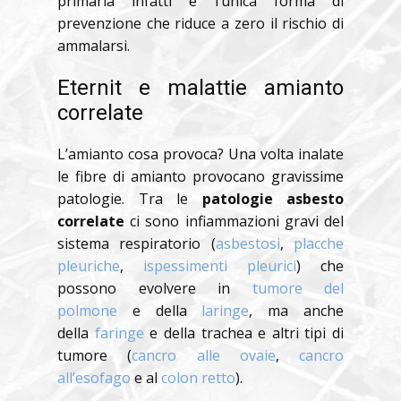
primaria infatti è l’unica forma di
prevenzione che riduce a zero il rischio di
ammalarsi.
Eternit e malattie amianto
correlate
L’amianto cosa provoca? Una volta inalate
le fibre di amianto provocano gravissime
patologie. Tra le
patologie asbesto
correlate
ci sono infiammazioni gravi del
sistema respiratorio (
asbestosi
,
placche
pleuriche
,
ispessimenti pleurici
) che
possono evolvere in
tumore del
polmone
e della
laringe
, ma anche
della
faringe
e della trachea e altri tipi di
tumore (
cancro alle ovaie
,
cancro
all’esofago
e al
colon retto
).