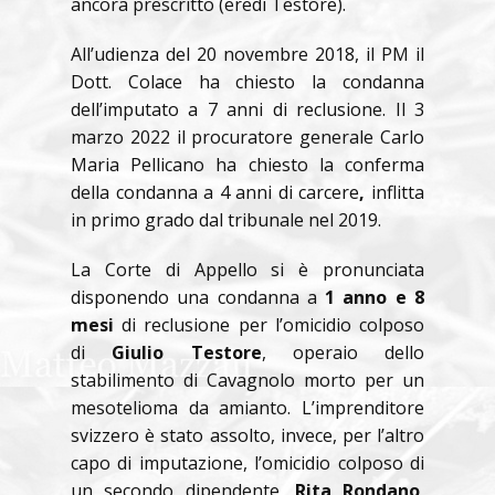
ancora prescritto (eredi Testore).
All’udienza del 20 novembre 2018, il PM il
Dott. Colace ha chiesto la condanna
dell’imputato a 7 anni di reclusione. Il 3
marzo 2022 il procuratore generale Carlo
Maria Pellicano ha chiesto la conferma
della condanna a 4 anni di carcere
,
inflitta
in primo grado dal tribunale nel 2019.
La Corte di Appello si è pronunciata
disponendo una condanna a
1 anno e 8
mesi
di reclusione per l’omicidio colposo
di
Giulio Testore
, operaio dello
stabilimento di Cavagnolo morto per un
mesotelioma da amianto. L’imprenditore
svizzero è stato assolto, invece, per l’altro
capo di imputazione, l’omicidio colposo di
un secondo dipendente,
Rita Rondano
,