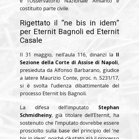
e l’Osservatorio Nazionale Amianto è
costituito parte civile.
Rigettato il “ne bis in idem”
per Eternit Bagnoli ed Eternit
Casale
Il 31 maggio, nell’aula 116, dinanzi la
II
Sezione della Corte di Assise di Napoli
,
presieduta da Alfonso Barbarano, giudice
a latere Maurizio Conte, proc. n. 5231/17,
si è svolta l’udienza dibattimentale del
processo Eternit bis Bagnoli.
La difesa dell’imputato
Stephan
Schmidheiny
, già titolare dell’Eternit, ha
sostenuto che l’imputato dovrebbe essere
prosciolto sulla base del principio del ‘ne
bis in idem’, poiché c’è stato già il processo