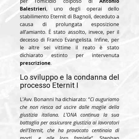
per l’omicidio colposo di
Antonio
Balestrieri
, uno degli operai dello
stabilimento Eternit di Bagnoli, deceduto a
causa di prolungata esposizione
all’amianto. È stato assolto, invece, per il
decesso di Franco Evangelista. Infine, per
le altre sei vittime il reato è stato
dichiarato estinto per intervenuta
prescrizione
.
Lo sviluppo e la condanna del
processo Eternit I
L’Avv. Bonanni ha dichiarato: “
Ci auguriamo
che non riesca ad uscire dalle maglie della
giustizia italiana. L’ONA continua la sua
battaglia per assicurare giustizia ai lavoratori
dell’Eternit, che ha provocato centinaia di
morti, e alle loro famiglie
“. Stephan