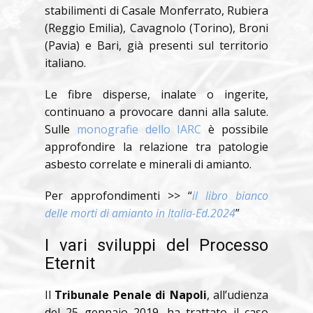
stabilimenti di Casale Monferrato, Rubiera
(Reggio Emilia), Cavagnolo (Torino), Broni
(Pavia) e Bari, già presenti sul territorio
italiano.
Le fibre disperse, inalate o ingerite,
continuano a provocare danni alla salute.
Sulle
monografie dello IARC
è possibile
approfondire la relazione tra patologie
asbesto correlate e minerali di amianto.
Per approfondimenti >> “
il libro bianco
delle morti di amianto in Italia-Ed.2024
”
I vari sviluppi del Processo
Eternit
Il
Tribunale Penale di Napoli
, all’udienza
del 25 gennaio 2019, ha trattato il caso