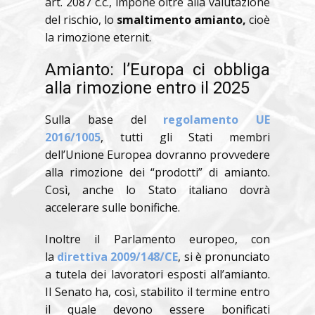
art. 2087 c.c., impone oltre alla valutazione
del rischio, lo
smaltimento amianto,
cioè
la rimozione eternit.
Amianto: l’Europa ci obbliga
alla rimozione entro il 2025
Sulla base del
regolamento UE
2016/1005
, tutti gli Stati membri
dell’Unione Europea dovranno provvedere
alla rimozione dei “prodotti” di amianto.
Così, anche lo Stato italiano dovrà
accelerare sulle bonifiche.
Inoltre il Parlamento europeo, con
la
direttiva 2009/148/CE
, si è pronunciato
a tutela dei lavoratori esposti all’amianto.
Il Senato ha, così, stabilito il termine entro
il quale devono essere bonificati