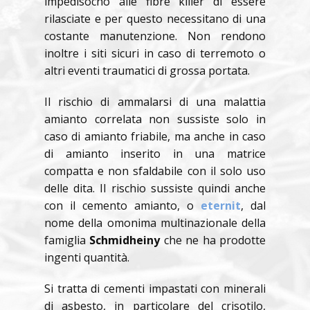
impedisocno alle fibre killer di essere
rilasciate e per questo necessitano di una
costante manutenzione. Non rendono
inoltre i siti sicuri in caso di terremoto o
altri eventi traumatici di grossa portata.
Il rischio di ammalarsi di una malattia
amianto correlata non sussiste solo in
caso di amianto friabile, ma anche in caso
di amianto inserito in una matrice
compatta e non sfaldabile con il solo uso
delle dita. Il rischio sussiste quindi anche
con il cemento amianto, o
eternit
, dal
nome della omonima multinazionale della
famiglia
Schmidheiny
che ne ha prodotte
ingenti quantità.
Si tratta di cementi impastati con minerali
di asbesto, in particolare del crisotilo,