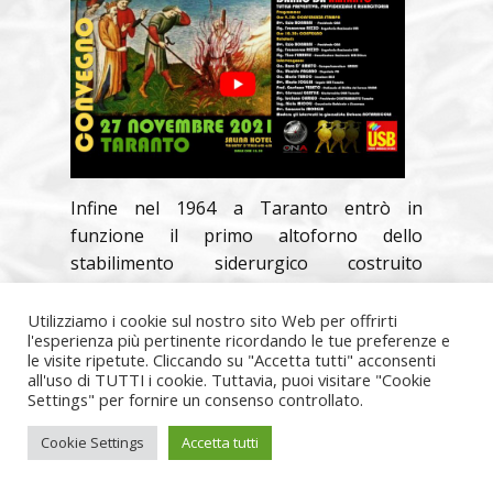
Infine nel 1964 a Taranto entrò in
funzione il primo altoforno dello
stabilimento siderurgico costruito
dall’Italsider, poi
ILVA
, dal quale
fuoriuscirà una quantità di diossine
Utilizziamo i cookie sul nostro sito Web per offrirti
l'esperienza più pertinente ricordando le tue preferenze e
superiore a quella fuoriuscita a Seveso in
le visite ripetute. Cliccando su "Accetta tutti" acconsenti
50 anni di attività. A Taranto continuano i
all'uso di TUTTI i cookie. Tuttavia, puoi visitare "Cookie
Settings" per fornire un consenso controllato.
tumori, in particolare nel quartiere Rione
Tamburi, mentre l’avvelenamento del
Cookie Settings
Accetta tutti
bestiame e delle cozze ha provocato la
rovina degli allevatori e dei mitilicoltori.