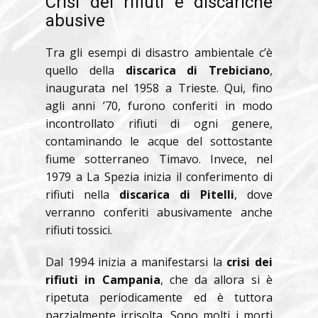
Crisi dei rifiuti e discariche
abusive
Tra gli esempi di disastro ambientale c’è
quello della
discarica di Trebiciano
,
inaugurata nel 1958 a Trieste. Qui, fino
agli anni ’70, furono conferiti in modo
incontrollato rifiuti di ogni genere,
contaminando le acque del sottostante
fiume sotterraneo Timavo. Invece, nel
1979 a La Spezia inizia il conferimento di
rifiuti nella
discarica di Pitelli
, dove
verranno conferiti abusivamente anche
rifiuti tossici.
Dal 1994 inizia a manifestarsi la
crisi dei
rifiuti in Campania
, che da allora si è
ripetuta periodicamente ed è tuttora
parzialmente irrisolta. Sono molti i morti