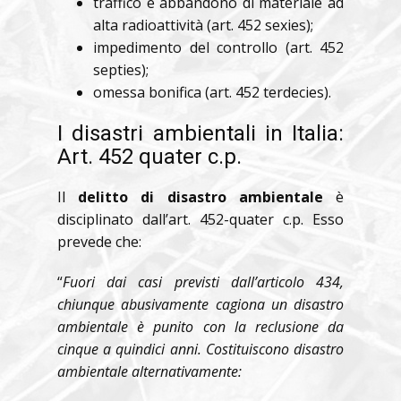
traffico e abbandono di materiale ad
alta radioattività (art. 452 sexies);
impedimento del controllo (art. 452
septies);
omessa bonifica (art. 452 terdecies).
I disastri ambientali in Italia:
Art. 452 quater c.p.
Il
delitto di disastro ambientale
è
disciplinato dall’art. 452-quater c.p. Esso
prevede che:
“
Fuori dai casi previsti dall’articolo 434,
chiunque abusivamente cagiona un disastro
ambientale è punito con la reclusione da
cinque a quindici anni. Costituiscono disastro
ambientale alternativamente: