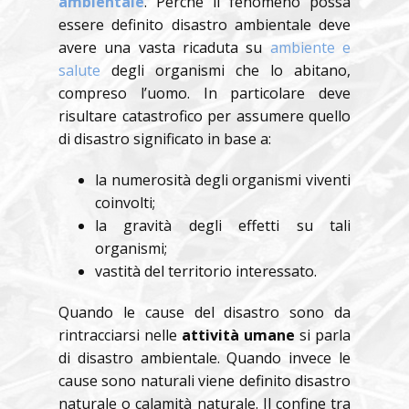
ambientale
. Perché il fenomeno possa
essere definito disastro ambientale deve
avere una vasta ricaduta su
ambiente e
salute
degli organismi che lo abitano,
compreso l’uomo. In particolare deve
risultare catastrofico per assumere quello
di disastro significato in base a:
la numerosità degli organismi viventi
coinvolti;
la gravità degli effetti su tali
organismi;
vastità del territorio interessato.
Quando le cause del disastro sono da
rintracciarsi nelle
attività umane
si parla
di disastro ambientale. Quando invece le
cause sono naturali viene definito disastro
naturale o calamità naturale. Il confine tra