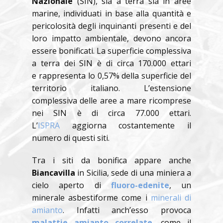
Nazionale
(SIN), sia a terra sia in aree
marine, individuati in base alla quantità e
pericolosità degli inquinanti presenti e del
loro impatto ambientale, devono ancora
essere bonificati. La superficie complessiva
a terra dei SIN è di circa 170.000 ettari
e rappresenta lo 0,57% della superficie del
territorio italiano. L’estensione
complessiva delle aree a mare ricomprese
nei SIN è di circa 77.000 ettari.
L’
ISPRA
aggiorna costantemente il
numero di questi siti.
Tra i siti da bonifica appare anche
Biancavilla
in Sicilia, sede di una miniera a
cielo aperto di
fluoro-edenite
, un
minerale asbestiforme come i
minerali di
amianto
. Infatti anch’esso provoca
malattie amianto correlate
, come il