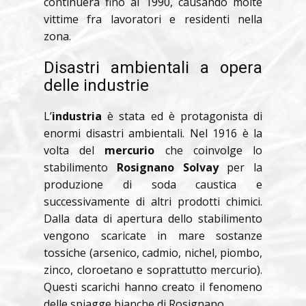
continuerà fino al 1990, causando molte
vittime fra lavoratori e residenti nella
zona.
Disastri ambientali a opera
delle industrie
L’
industria
è stata ed è protagonista di
enormi disastri ambientali. Nel 1916 è la
volta del
mercurio
che coinvolge lo
stabilimento
Rosignano Solvay
per la
produzione di soda caustica e
successivamente di altri prodotti chimici.
Dalla data di apertura dello stabilimento
vengono scaricate in mare sostanze
tossiche (arsenico, cadmio, nichel, piombo,
zinco, cloroetano e soprattutto mercurio).
Questi scarichi hanno creato il fenomeno
delle spiagge bianche di Rosignano.